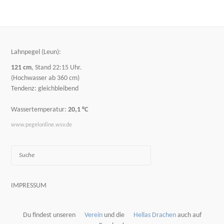
Lahnpegel (Leun):
121 cm
, Stand 22:15 Uhr.
(Hochwasser ab 360 cm)
Tendenz: gleichbleibend
Wassertemperatur:
20,1 °C
www.pegelonline.wsv.de
Suche
IMPRESSUM
Du findest unseren
Verein
und die
Hellas Drachen
auch auf