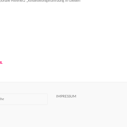
gionale Hilfenetz „Kindeswohlgefährdung in Gießen“
HL
IMPRESSUM