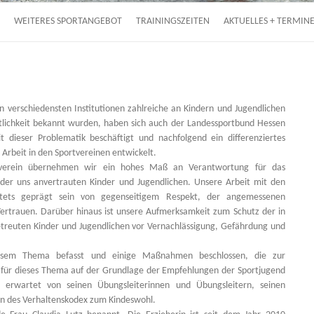
WEITERES SPORTANGEBOT
TRAININGSZEITEN
AKTUELLES + TERMIN
n verschiedensten Institutionen zahlreiche an Kindern und Jugendlichen
tlichkeit bekannt wurden, haben sich auch der Landessportbund Hessen
t dieser Problematik beschäftigt und nachfolgend ein differenziertes
rbeit in den Sportvereinen entwickelt.
tverein übernehmen wir ein hohes Maß an Verantwortung für das
l der uns anvertrauten Kinder und Jugendlichen. Unsere Arbeit mit den
 stets geprägt sein von gegenseitigem Respekt, der angemessenen
ertrauen. Darüber hinaus ist unsere Aufmerksamkeit zum Schutz der in
treuten Kinder und Jugendlichen vor Vernachlässigung, Gefährdung und
esem Thema befasst und einige Maßnahmen beschlossen, die zur
g für dieses Thema auf der Grundlage der Empfehlungen der Sportjugend
 erwartet von seinen Übungsleiterinnen und Übungsleitern, seinen
n des Verhaltenskodex zum Kindeswohl.