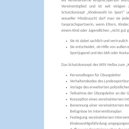
Als vereinsinterne Ansprechperson wurd
Vereinsmitglied und ist seit einigen
Schutzkonzept „Kindeswohl im Sport“ un
sexueller Missbrauch) darf man sie jede
Gesprächspartnerin, wenn Eltern, Kinder,
einem Kind oder Jugendlichen „nicht gut 
Sie ist dabei sachlich und vertraulic
Sie entscheidet, ob Hilfe von außen 
Sportjugend und des lsbh oder Kontak
Das Schutzkonzept des WSV Hellas zum „K
Personalbogen für Übungsleiter
Verhaltenskodex des Landessportbun
Vorlage des erweiterten polizeilich
Teilnahme der Übungsleiter an der 
Konzeption eines vereinsinternen In
Benennung einer vereinsinternen A
Befugnisse im Interventionsplan
Festlegung vereinsinternen Intervent
Kindeswohlgefährdung umgegangen 