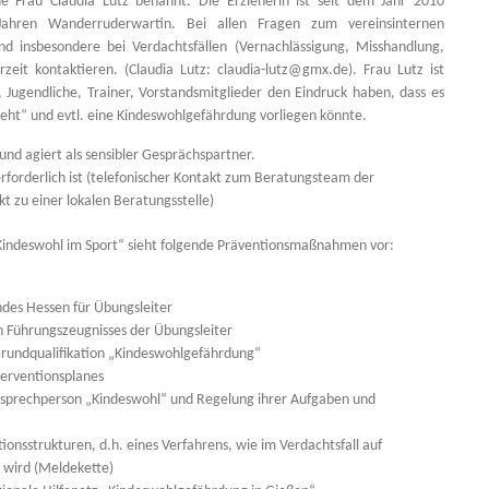
e Frau Claudia Lutz benannt. Die Erzieherin ist seit dem Jahr 2010
 Jahren Wanderruderwartin. Bei allen Fragen zum vereinsinternen
d insbesondere bei Verdachtsfällen (Vernachlässigung, Misshandlung,
rzeit kontaktieren. (Claudia Lutz: claudia-lutz@gmx.de). Frau Lutz ist
 Jugendliche, Trainer, Vorstandsmitglieder den Eindruck haben, dass es
geht“ und evtl. eine Kindeswohlgefährdung vorliegen könnte.
h und agiert als sensibler Gesprächspartner.
erforderlich ist (telefonischer Kontakt zum Beratungsteam der
t zu einer lokalen Beratungsstelle)
indeswohl im Sport“ sieht folgende Präventionsmaßnahmen vor:
des Hessen für Übungsleiter
en Führungszeugnisses der Übungsleiter
Grundqualifikation „Kindeswohlgefährdung“
terventionsplanes
nsprechperson „Kindeswohl“ und Regelung ihrer Aufgaben und
ionsstrukturen, d.h. eines Verfahrens, wie im Verdachtsfall auf
wird (Meldekette)