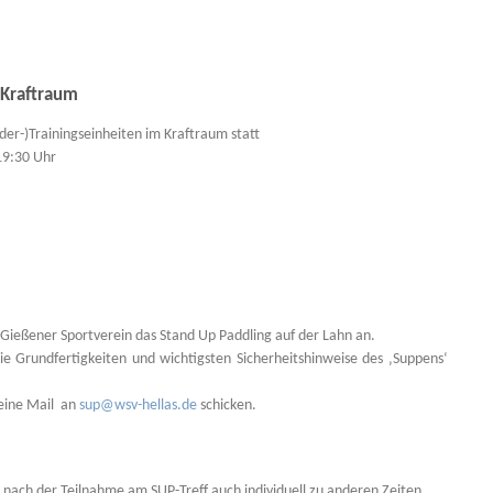
 Kraftraum
der-)Trainingseinheiten im Kraftraum statt
19:30 Uhr
r Gießener Sportverein das Stand Up Paddling auf der Lahn an.
 Grundfertigkeiten und wichtigsten Sicherheitshinweise des ‚Suppens‘
 eine Mail an
sup@wsv-hellas.de
schicken.
 nach der Teilnahme am SUP-Treff auch individuell zu anderen Zeiten