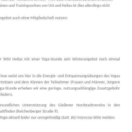
en und Trainingszeiten von Uni und Hellas ist dies allerdings nicht
ngebot auch ohne Mitgliedschaft nutzen:
er WSV Hellas mit einer Yoga-Stunde sein Winterangebot noch einmal
iese weist uns hier in die
Energie- und Entspannungsübungen des Yogas
enntnissen und dem Können der Teilnehmer (Frauen und Männer, Jüngere
Yoga-Stunde erheben wir eine geringe, nutzungsabhängige Zusatzgebühr
liedern.
eundlichen Unterstützung des Gießener Nordstadtvereins in den
ttfinden (Reichenberger Straße 9).
ga aktuell leider nur unregelmäßig statt. Bei Interesse bitte melden.