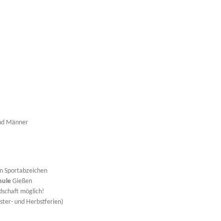
und Männer
n Sportabzeichen
hule
Gießen
dschaft möglich!
ter- und Herbstferien)
r