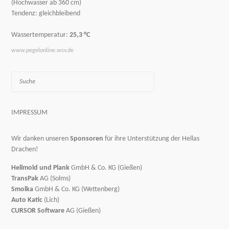
(Hochwasser ab 360 cm)
Tendenz: gleichbleibend
Wassertemperatur:
25,3 °C
www.pegelonline.wsv.de
Suche
IMPRESSUM
Wir danken unseren
Sponsoren
für ihre Unterstützung der Hellas
Drachen!
Hellmold und Plank
GmbH & Co. KG (Gießen)
TransPak
AG (Solms)
Smolka
GmbH & Co. KG (Wettenberg)
Auto Katic
(Lich)
CURSOR Software
AG (Gießen)