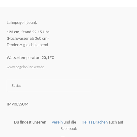
Lahnpegel (Leun):
123 cm
, Stand 22:15 Uhr.
(Hochwasser ab 360 cm)
Tendenz: gleichbleibend
Wassertemperatur:
20,1 °C
www.pegelonline.wsv.de
Suche
IMPRESSUM
Du findest unseren
Verein
und die
Hellas Drachen
auch auf
Facebook