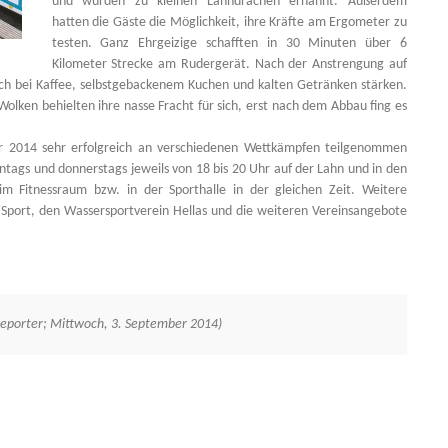
und wurden zu kleinen Lahndrachen ernannt. Außerdem
hatten die Gäste die Möglichkeit, ihre Kräfte am Ergometer zu
testen. Ganz Ehrgeizige schafften in 30 Minuten über 6
Kilometer Strecke am Rudergerät. Nach der Anstrengung auf
h bei Kaffee, selbstgebackenem Kuchen und kalten Getränken stärken.
Wolken behielten ihre nasse Fracht für sich, erst nach dem Abbau fing es
r 2014 sehr erfolgreich an verschiedenen Wettkämpfen teilgenommen
tags und donnerstags jeweils von 18 bis 20 Uhr auf der Lahn und in den
m Fitnessraum bzw. in der Sporthalle in der gleichen Zeit. Weitere
 Sport, den Wassersportverein Hellas und die weiteren Vereinsangebote
reporter; Mittwoch, 3. September 2014)