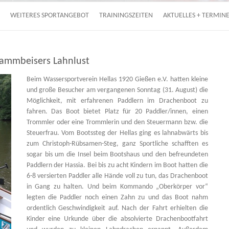
WEITERES SPORTANGEBOT
TRAININGSZEITEN
AKTUELLES + TERMIN
lammbeisers Lahnlust
Beim Wassersportverein Hellas 1920 Gießen e.V. hatten kleine
und große Besucher am vergangenen Sonntag (31. August) die
Möglichkeit, mit erfahrenen Paddlern im Drachenboot zu
fahren. Das Boot bietet Platz für 20 Paddler/innen, einen
Trommler oder eine Trommlerin und den Steuermann bzw. die
Steuerfrau. Vom Bootssteg der Hellas ging es lahnabwärts bis
zum Christoph-Rübsamen-Steg, ganz Sportliche schafften es
sogar bis um die Insel beim Bootshaus und den befreundeten
Paddlern der Hassia. Bei bis zu acht Kindern im Boot hatten die
6-8 versierten Paddler alle Hände voll zu tun, das Drachenboot
in Gang zu halten. Und beim Kommando „Oberkörper vor“
legten die Paddler noch einen Zahn zu und das Boot nahm
ordentlich Geschwindigkeit auf. Nach der Fahrt erhielten die
Kinder eine Urkunde über die absolvierte Drachenbootfahrt