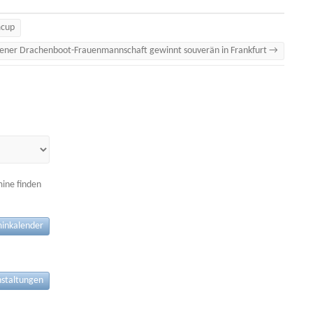
mcup
ßener Drachenboot-Frauenmannschaft gewinnt souverän in Frankfurt
→
mine finden
inkalender
nstaltungen