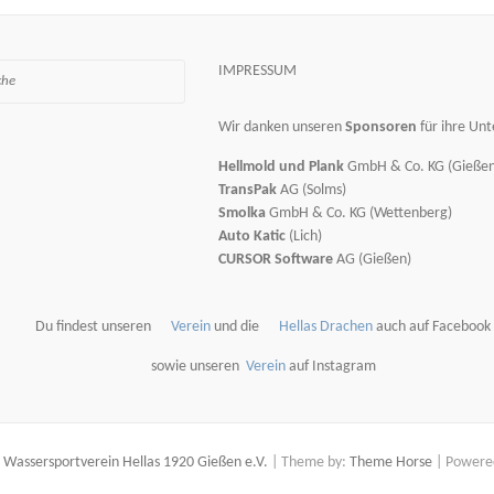
IMPRESSUM
Wir danken unseren
Sponsoren
für ihre Unt
Hellmold und Plank
GmbH & Co. KG (Gießen
TransPak
AG (Solms)
Smolka
GmbH & Co. KG (Wettenberg)
Auto Katic
(Lich)
CURSOR Software
AG (Gießen)
Du findest unseren
Verein
und die
Hellas Drachen
auch auf Facebook
sowie unseren
Verein
auf Instagram
6
Wassersportverein Hellas 1920 Gießen e.V.
| Theme by:
Theme Horse
| Powere