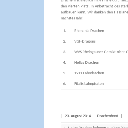
Drachen) schließlich im A-Finale durchset
den vierten Platz. In Anbetracht des star
aufbauen kann. Wir danken den Hassianer
nächstes Jahr!
1.
Rhenania Drachen
2.
VGF-Dragons
3.
WVS Rheingauner Gemixt-nicht-G
4.
Hellas Drachen
5.
1911 Lahndrachen
6.
Fitalis Lahnpiraten
|
23. August 2014
|
Drachenboot
|