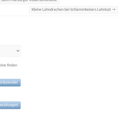
z beim Marburger Rudervereinsfest
Kleine Lahndrachen bei Schlammbeisers Lahnlust
→
mine finden
inkalender
nstaltungen