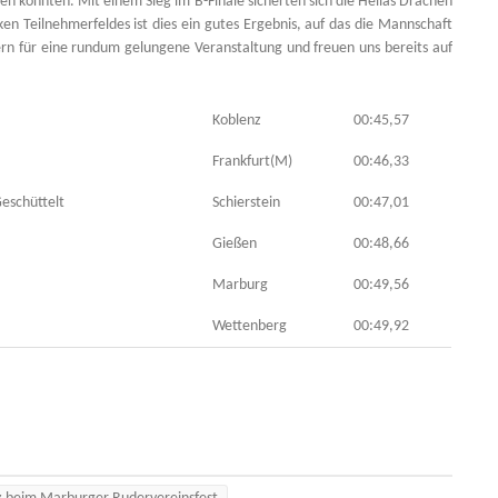
zen konnten. Mit einem Sieg im B-Finale sicherten sich die Hellas Drachen
ken Teilnehmerfeldes ist dies ein gutes Ergebnis, auf das die Mannschaft
n für eine rundum gelungene Veranstaltung und freuen uns bereits auf
Koblenz
00:45,57
Frankfurt(M)
00:46,33
eschüttelt
Schierstein
00:47,01
Gießen
00:48,66
Marburg
00:49,56
Wettenberg
00:49,92