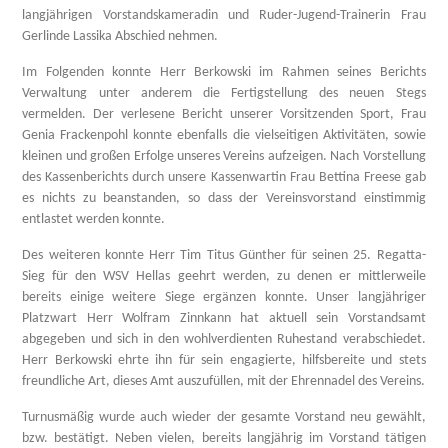
langjährigen Vorstandskameradin und Ruder-Jugend-Trainerin Frau
Gerlinde Lassika Abschied nehmen.
Im Folgenden konnte Herr Berkowski im Rahmen seines Berichts
Verwaltung unter anderem die Fertigstellung des neuen Stegs
vermelden. Der verlesene Bericht unserer Vorsitzenden Sport, Frau
Genia Frackenpohl konnte ebenfalls die vielseitigen Aktivitäten, sowie
kleinen und großen Erfolge unseres Vereins aufzeigen. Nach Vorstellung
des Kassenberichts durch unsere Kassenwartin Frau Bettina Freese gab
es nichts zu beanstanden, so dass der Vereinsvorstand einstimmig
entlastet werden konnte.
Des weiteren konnte Herr Tim Titus Günther für seinen 25. Regatta-
Sieg für den WSV Hellas geehrt werden, zu denen er mittlerweile
bereits einige weitere Siege ergänzen konnte. Unser langjähriger
Platzwart Herr Wolfram Zinnkann hat aktuell sein Vorstandsamt
abgegeben und sich in den wohlverdienten Ruhestand verabschiedet.
Herr Berkowski ehrte ihn für sein engagierte, hilfsbereite und stets
freundliche Art, dieses Amt auszufüllen, mit der Ehrennadel des Vereins.
Turnusmäßig wurde auch wieder der gesamte Vorstand neu gewählt,
bzw. bestätigt. Neben vielen, bereits langjährig im Vorstand tätigen