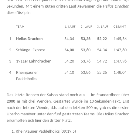
dem Erst- und Letztplatzierten dieses Laufes lagen gerade einmal 0,2
Sekunden. Mit einem guten dritten Lauf gewannen die
Hellas Drachen
diese Disziplin.
TEAM
1. LAUF
2. LAUF
3. LAUF
GESAMT
1
Hellas Drachen
54,04
53,36
52,22
1:45,58
2
Schängel-Express
54,00
53,60
54,34
1:47,60
3
1911er Lahndrachen
54,20
53,76
54,72
1:47,96
4
Rheingauner
54,10
53,86
55,26
1:48,04
Paddelholics
Das letzte Rennen der Saison stand noch aus – im Standardboot über
2000 m
mit drei Wenden. Gestartet wurde im 10-Sekunden-Takt. Erst
nach der letzten Wende, d.h. auf den letzten 500 m, gab es die ersten
Überholmanöver unter den fünf gestarteten Teams. Die
Hellas Drachen
erkämpften sich hier den dritten Platz.
Rheingauner Paddelholics (09:19,5)