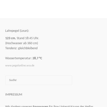
Lahnpegel (Leun):
123 cm
, Stand 18:45 Uhr.
(Hochwasser ab 360 cm)
Tendenz: gleichbleibend
Wassertemperatur:
28,7 °C
www.pegelonline.wsv.de
Suche
IMPRESSUM
Wir danken unseren
Sponsoren
für ihre Unterstützung der Hellas