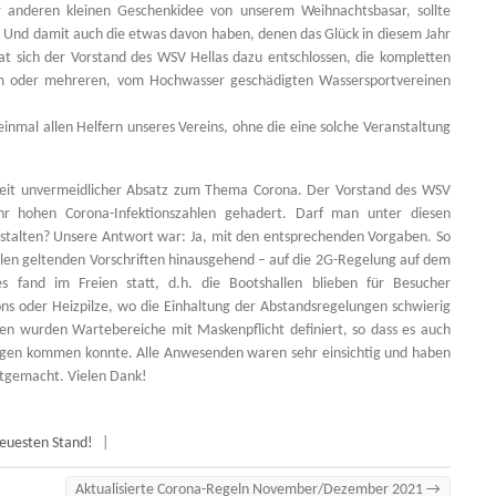
 anderen kleinen Geschenkidee von unserem Weihnachtsbasar, sollte
. Und damit auch die etwas davon haben, denen das Glück in diesem Jahr
at sich der Vorstand des WSV Hellas dazu entschlossen, die kompletten
em oder mehreren, vom Hochwasser geschädigten Wassersportvereinen
inmal allen Helfern unseres Vereins, ohne die eine solche Veranstaltung
r Zeit unvermeidlicher Absatz zum Thema Corona. Der Vorstand des WSV
ehr hohen Corona-Infektionszahlen gehadert. Darf man unter diesen
stalten? Unsere Antwort war: Ja, mit den entsprechenden Vorgaben. So
llen geltenden Vorschriften hinausgehend – auf die 2G-Regelung auf dem
es fand im Freien statt, d.h. die Bootshallen blieben für Besucher
ons oder Heizpilze, wo die Einhaltung der Abstandsregelungen schwierig
n wurden Wartebereiche mit Maskenpflicht definiert, so dass es auch
lagen kommen konnte. Alle Anwesenden waren sehr einsichtig und haben
itgemacht. Vielen Dank!
neuesten Stand!
|
Aktualisierte Corona-Regeln November/Dezember 2021
→