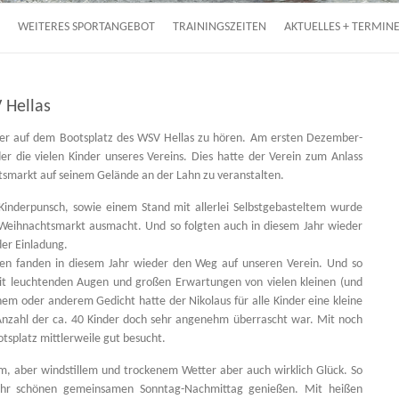
WEITERES SPORTANGEBOT
TRAININGSZEITEN
AKTUELLES + TERMIN
 Hellas
er auf dem Bootsplatz des WSV Hellas zu hören. Am ersten Dezember-
 die vielen Kinder unseres Vereins. Dies hatte der Verein zum Anlass
markt auf seinem Gelände an der Lahn zu veranstalten.
Kinderpunsch, sowie einem Stand mit allerlei Selbstgebasteltem wurde
 Weihnachtsmarkt ausmacht. Und so folgten auch in diesem Jahr wieder
der Einladung.
lien fanden in diesem Jahr wieder den Weg auf unseren Verein. Und so
t leuchtenden Augen und großen Erwartungen von vielen kleinen (und
em oder anderem Gedicht hatte der Nikolaus für alle Kinder eine kleine
Anzahl der ca. 40 Kinder doch sehr angenehm überrascht war. Mit noch
tsplatz mittlerweile gut besucht.
, aber windstillem und trockenem Wetter aber auch wirklich Glück. So
ehr schönen gemeinsamen Sonntag-Nachmittag genießen. Mit heißen