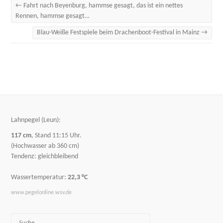
←
Fahrt nach Beyenburg, hammse gesagt, das ist ein nettes
Rennen, hammse gesagt…
Blau-Weiße Festspiele beim Drachenboot-Festival in Mainz
→
Lahnpegel (Leun):
117 cm
, Stand 11:15 Uhr.
(Hochwasser ab 360 cm)
Tendenz: gleichbleibend
Wassertemperatur:
22,3 °C
www.pegelonline.wsv.de
Suche