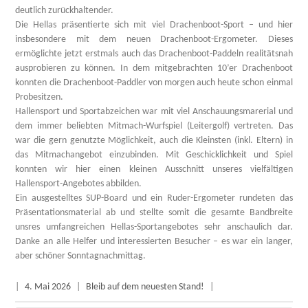
deutlich zurückhaltender.
Die Hellas präsentierte sich mit viel Drachenboot-Sport – und hier
insbesondere mit dem neuen Drachenboot-Ergometer. Dieses
ermöglichte jetzt erstmals auch das Drachenboot-Paddeln realitätsnah
ausprobieren zu können. In dem mitgebrachten 10’er Drachenboot
konnten die Drachenboot-Paddler von morgen auch heute schon einmal
Probesitzen.
Hallensport und Sportabzeichen war mit viel Anschauungsmarerial und
dem immer beliebten Mitmach-Wurfspiel (Leitergolf) vertreten. Das
war die gern genutzte Möglichkeit, auch die Kleinsten (inkl. Eltern) in
das Mitmachangebot einzubinden. Mit Geschicklichkeit und Spiel
konnten wir hier einen kleinen Ausschnitt unseres vielfältigen
Hallensport-Angebotes abbilden.
Ein ausgestelltes SUP-Board und ein Ruder-Ergometer rundeten das
Präsentationsmaterial ab und stellte somit die gesamte Bandbreite
unsres umfangreichen Hellas-Sportangebotes sehr anschaulich dar.
Danke an alle Helfer und interessierten Besucher – es war ein langer,
aber schöner Sonntagnachmittag.
|
4. Mai 2026
|
Bleib auf dem neuesten Stand!
|