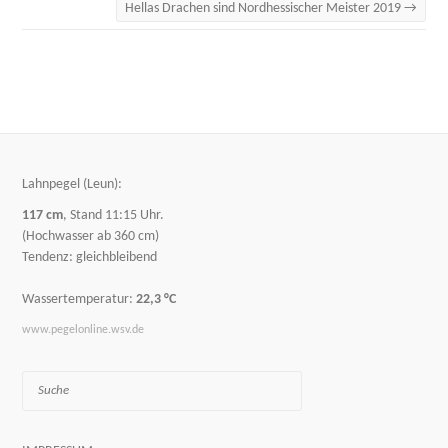
Hellas Drachen sind Nordhessischer Meister 2019
→
Lahnpegel (Leun):
117 cm
, Stand 11:15 Uhr.
(Hochwasser ab 360 cm)
Tendenz: gleichbleibend
Wassertemperatur:
22,3 °C
www.pegelonline.wsv.de
Suche