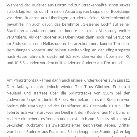
Während der Ruderer aus Dortmund zur Streckenhälfte schon etwas
zurück lag, konnte sich Tim einen Vorsprung von knapp einer Bootslänge
vor dem Ruderer aus Überlingen errudern. Seine Streckenkenntnis
bewahrte ihn auch davor, das berühmte „Giessener Loch“ auf seiner
Startbahn auszufahren und so konnte er seinen Vorsprung weiter
vergrößern. Als der Ruderer aus Überlingen dann noch mal versuchte
im Endspurt an den Hellasruderer heranzukommen, konnte Tim diese
Bemühungen kontern und seinen zweiten Sieg an der Pfingstregatta
nach Hause fahren. Er siegte mit 6,5 Sekunden vor dem Überlinger RC
und 10,5 Sekunden vor dem drittplatzierten Ruderer aus Dortmund.
Am Pfingstmontag kamen dann auch unsere Kinderruderer zum Einsatz.
Den Anfang machte jedoch wieder Tim Titus Günther. Er betrat
Neuland und startete über die Sprintstrecke von 350m bei den
„schweren Jungs“ im Junior B Einer. Hier bekam er es mit Ruderern von
Steinmühle Marburg und der Frankfurter RG Germania zu tun. Tim
lieferte sich vom Start weg ein Duell mit dem Ruderer aus Marburg. Er
ruderte ein beherztes Rennen und musste sich zum Schluss mit knapp 4
Sekunden Rückstand als Zweitplatzierter geschlagen geben. Dritter
wurde der Ruderer aus Frankfurt. Schon knapp eine Stunde später lag