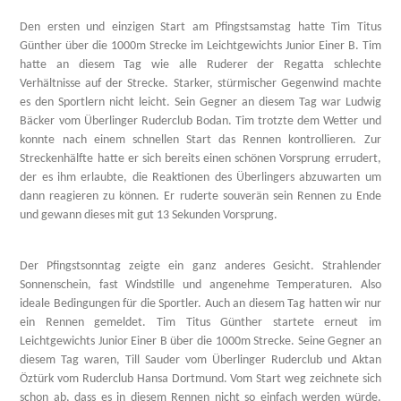
Den ersten und einzigen Start am Pfingstsamstag hatte Tim Titus
Günther über die 1000m Strecke im Leichtgewichts Junior Einer B. Tim
hatte an diesem Tag wie alle Ruderer der Regatta schlechte
Verhältnisse auf der Strecke. Starker, stürmischer Gegenwind machte
es den Sportlern nicht leicht. Sein Gegner an diesem Tag war Ludwig
Bäcker vom Überlinger Ruderclub Bodan. Tim trotzte dem Wetter und
konnte nach einem schnellen Start das Rennen kontrollieren. Zur
Streckenhälfte hatte er sich bereits einen schönen Vorsprung errudert,
der es ihm erlaubte, die Reaktionen des Überlingers abzuwarten um
dann reagieren zu können. Er ruderte souverän sein Rennen zu Ende
und gewann dieses mit gut 13 Sekunden Vorsprung.
Der Pfingstsonntag zeigte ein ganz anderes Gesicht. Strahlender
Sonnenschein, fast Windstille und angenehme Temperaturen. Also
ideale Bedingungen für die Sportler. Auch an diesem Tag hatten wir nur
ein Rennen gemeldet. Tim Titus Günther startete erneut im
Leichtgewichts Junior Einer B über die 1000m Strecke. Seine Gegner an
diesem Tag waren, Till Sauder vom Überlinger Ruderclub und Aktan
Öztürk vom Ruderclub Hansa Dortmund. Vom Start weg zeichnete sich
schon ab, dass es in diesem Rennen nicht so einfach werden würde.