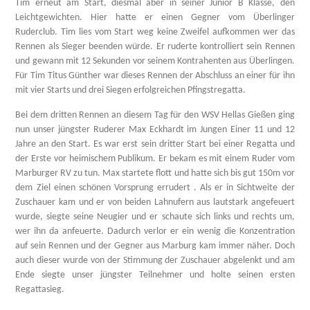
Tim erneut am Start, diesmal aber in seiner Junior B Klasse, den
Leichtgewichten. Hier hatte er einen Gegner vom Überlinger
Ruderclub. Tim lies vom Start weg keine Zweifel aufkommen wer das
Rennen als Sieger beenden würde. Er ruderte kontrolliert sein Rennen
und gewann mit 12 Sekunden vor seinem Kontrahenten aus Überlingen.
Für Tim Titus Günther war dieses Rennen der Abschluss an einer für ihn
mit vier Starts und drei Siegen erfolgreichen Pfingstregatta.
Bei dem dritten Rennen an diesem Tag für den WSV Hellas Gießen ging
nun unser jüngster Ruderer Max Eckhardt im Jungen Einer 11 und 12
Jahre an den Start. Es war erst sein dritter Start bei einer Regatta und
der Erste vor heimischem Publikum. Er bekam es mit einem Ruder vom
Marburger RV zu tun. Max startete flott und hatte sich bis gut 150m vor
dem Ziel einen schönen Vorsprung errudert . Als er in Sichtweite der
Zuschauer kam und er von beiden Lahnufern aus lautstark angefeuert
wurde, siegte seine Neugier und er schaute sich links und rechts um,
wer ihn da anfeuerte. Dadurch verlor er ein wenig die Konzentration
auf sein Rennen und der Gegner aus Marburg kam immer näher. Doch
auch dieser wurde von der Stimmung der Zuschauer abgelenkt und am
Ende siegte unser jüngster Teilnehmer und holte seinen ersten
Regattasieg.