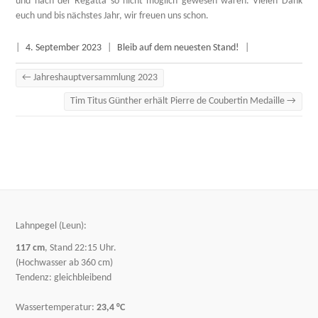
und nach der Regatta so nicht möglich gewesen wären. Vielen Dank
euch und bis nächstes Jahr, wir freuen uns schon.
|
4. September 2023
|
Bleib auf dem neuesten Stand!
|
←
Jahreshauptversammlung 2023
Tim Titus Günther erhält Pierre de Coubertin Medaille
→
Lahnpegel (Leun):
117 cm
, Stand 22:15 Uhr.
(Hochwasser ab 360 cm)
Tendenz: gleichbleibend
Wassertemperatur:
23,4 °C