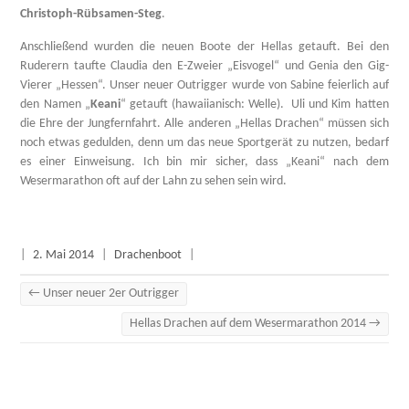
Christoph-Rübsamen-Steg
.
Anschließend wurden die neuen Boote der Hellas getauft. Bei den
Ruderern taufte Claudia den E-Zweier „Eisvogel“ und Genia den Gig-
Vierer „Hessen“. Unser neuer Outrigger wurde von Sabine feierlich auf
den Namen „
Keani
“ getauft (hawaiianisch: Welle). Uli und Kim hatten
die Ehre der Jungfernfahrt. Alle anderen „Hellas Drachen“ müssen sich
noch etwas gedulden, denn um das neue Sportgerät zu nutzen, bedarf
es einer Einweisung. Ich bin mir sicher, dass „Keani“ nach dem
Wesermarathon oft auf der Lahn zu sehen sein wird.
|
2. Mai 2014
|
Drachenboot
|
←
Unser neuer 2er Outrigger
Hellas Drachen auf dem Wesermarathon 2014
→