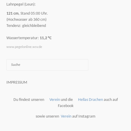
Lahnpegel (Leun):
121 cm
, Stand 05:00 Uhr.
(Hochwasser ab 360 cm)
Tendenz: gleichbleibend
Wassertemperatur:
11,2 °C
www.pegelonline.wsv.de
Suche
IMPRESSUM
Du findest unseren
Verein
und die
Hellas Drachen
auch auf
Facebook
sowie unseren
Verein
auf Instagram