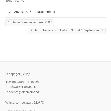
Stefan Starke
|
22. August 2016
|
Drachenboot
|
←
Hellas Sommerfest am 30.07
Schlammbeisers Lahnlust am 3. und 4. September
→
Lahnpegel (Leun):
119 cm
, Stand 11:15 Uhr.
(Hochwasser ab 360 cm)
Tendenz: gleichbleibend
Wassertemperatur:
22,9 °C
www.pegelonline.wsv.de