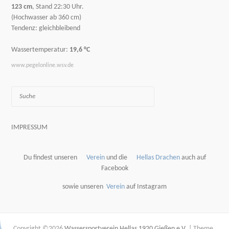
123 cm
, Stand 22:30 Uhr.
(Hochwasser ab 360 cm)
Tendenz: gleichbleibend
Wassertemperatur:
19,6 °C
www.pegelonline.wsv.de
Suche
IMPRESSUM
Du findest unseren
Verein
und die
Hellas Drachen
auch auf
Facebook
sowie unseren
Verein
auf Instagram
Copyright ©2026
Wassersportverein Hellas 1920 Gießen e.V.
| Theme