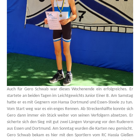
Auch für Gero Schwab war dieses Wochenende ein erfolgreiches. Er
startete an beiden Tagen im Leichtgewichts Junior Einer B. Am Samstag
hatte er es mit Gegnern von Hansa Dortmund und Essen‑Steele zu tun.
Vom Start weg war es ein enges Rennen. Ab Streckenhälfte konnte sich
Gero dann immer ein Stück weiter von seinen Verfolgern absetzen. Er
sicherte sich den Sieg mit gut zwei Längen Vorsprung vor den Ruderern
aus Essen und Dortmund. Am Sonntag wurden die Karten neu gemischt.
Gero Schwab bekam es hier mit den Sportlern vom RC Hassia Gießen