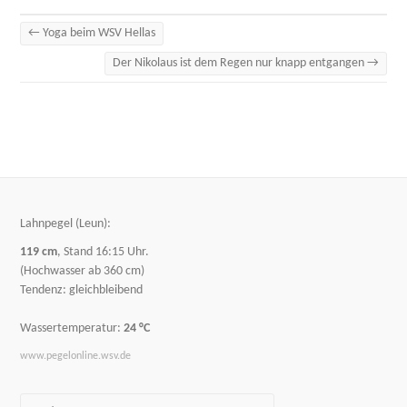
←
Yoga beim WSV Hellas
Der Nikolaus ist dem Regen nur knapp entgangen
→
Lahnpegel (Leun):
119 cm
, Stand 16:15 Uhr.
(Hochwasser ab 360 cm)
Tendenz: gleichbleibend
Wassertemperatur:
24 °C
www.pegelonline.wsv.de
Suche